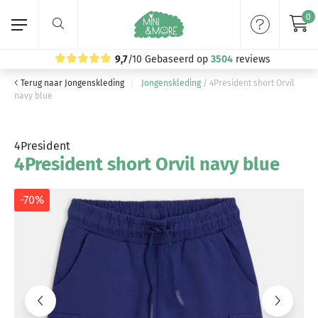
0
9,7
/10
Gebaseerd op
3504
reviews
Terug naar Jongenskleding
Jongenskleding
/
4President short Orvil
Home
navy blue
Meisjeskleding
4President
4President short Orvil navy blue
Jongenskleding
Merken
-70%
Volg ons: