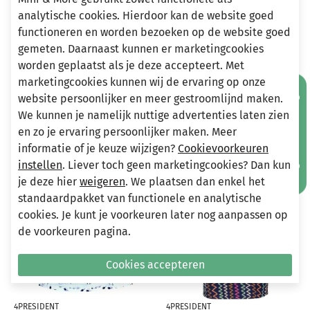
Heeft u vragen?
analytische cookies. Hierdoor kan de website goed
Stuur een e-mail
functioneren en worden bezoeken op de website goed
info@miniandmore.nl
gemeten. Daarnaast kunnen er marketingcookies
worden geplaatst als je deze accepteert. Met
marketingcookies kunnen wij de ervaring op onze
Mis geen aanbiedingen!
website persoonlijker en meer gestroomlijnd maken.
Andere bekeken ook
We kunnen je namelijk nuttige advertenties laten zien
Wellicht ook iets voor jou?
en zo je ervaring persoonlijker maken. Meer
informatie of je keuze wijzigen?
Cookievoorkeuren
-60%
-70%
instellen
. Liever toch geen marketingcookies? Dan kun
je deze hier
weigeren
. We plaatsen dan enkel het
standaardpakket van functionele en analytische
cookies. Je kunt je voorkeuren later nog aanpassen op
de voorkeuren pagina.
Cookies accepteren
4PRESIDENT
4PRESIDENT