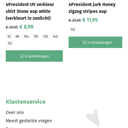
4President UV verkleur
4President jurk Honey
shirt Stone aop white
zigzag stripes aop
(verkleurt in zonlicht)
€ 11,95
€ 29,95
€ 8,98
€ 29,95
152
92
98
104
110
128
140
In winkelwagen
152
In winkelwagen
Klantenservice
Over ons
Meest gestelde vragen