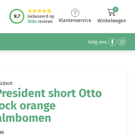
0
9,7
Gebaseerd op
Klantenservice
Winkelwagen
3504
reviews
Volg ons:
sident
resident short Otto
ock orange
almbomen
99