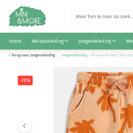
4President shirt colorblock Kyler yellow
Home
Meisjeskleding
Jongenskleding
Me
€ 8,99
€ 29,99
Terug naar Jongenskleding
Jongenskleding
/
4President short Otto m
-70%