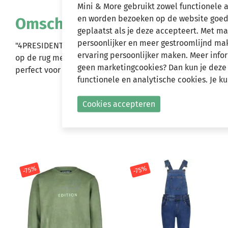
Mini & More gebruikt zowel functionele 
en worden bezoeken op de website goed
Omschrijving
geplaatst als je deze accepteert. Met m
persoonlijker en meer gestroomlijnd make
"4PRESIDENT Ottis, unisex acid wash t-shirt. Met een borst
ervaring persoonlijker maken. Meer infor
op de rug met ""don't worry surf and chill"". De felle kleur
geen marketingcookies? Dan kun je deze
perfect voor de zomer. Materiaal: 95% katoen / 5% elasta
functionele en analytische cookies. Je k
Cookies accepteren
-75%
-75%