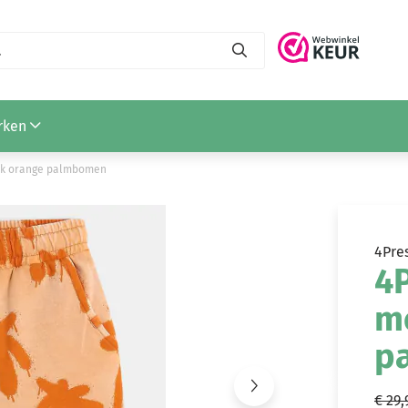
rken
ock orange palmbomen
4Pre
4P
m
p
€ 29,