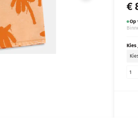
€ 
Op 
Binn
Kies