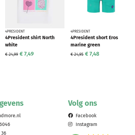
4PRESIDENT
4PRESIDENT
4President shirt North
4President short Eros
white
marine green
€ 7,49
€ 7,48
€ 24,99
€ 24,95
egevens
Volg ons
ndmore.nl
Facebook
56046
Instagram
 36