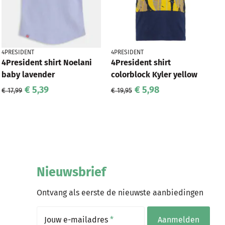
4PRESIDENT
4PRESIDENT
4President shirt Noelani
4President shirt
baby lavender
colorblock Kyler yellow
€ 5,39
€ 5,98
€ 17,99
€ 19,95
Nieuwsbrief
Ontvang als eerste de nieuwste aanbiedingen
Jouw e-mailadres
*
Aanmelden