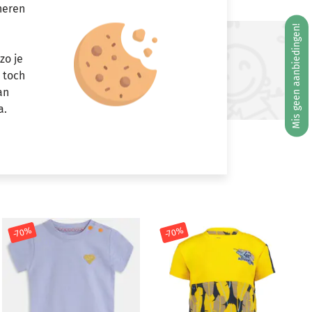
neren
Mis geen aanbiedingen!
ft u vragen?
zo je
r toch
Stuur een e-mail
info@miniandmore.nl
an
a.
-70%
-70%