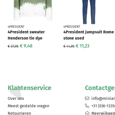
4PRESIDENT
4PRESIDENT
4President sweater
4President jumpsuit Rome
Henderson tie dye
stone used
€ 9,48
€ 11,23
€ 37,95
€ 44,95
Klantenservice
Contactg
Over ons
info@minia
Meest gestelde vragen
+31 (0)6-133
Retourneren
Meerwijkweg