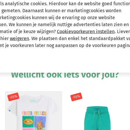
als analytische cookies. Hierdoor kan de website goed functio
 gemeten. Daarnaast kunnen er marketingcookies worden
arketingcookies kunnen wij de ervaring op onze website
Hee
n. We kunnen je namelijk nuttige advertenties laten zien en 
logo met de tekst ""4P surfing"" en een print
matie of je keuze wijzigen?
Cookievoorkeuren instellen
. Lieve
 geeft een vrolijke en trendy uitstraling,
 hier
weigeren
. We plaatsen dan enkel het standaardpakket v
an."
unt je voorkeuren later nog aanpassen op de voorkeuren pagin
Andere bekeken ook
Wellicht ook iets voor jou?
-70%
-70%