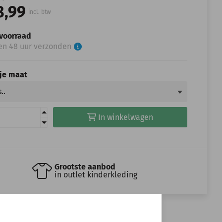
8,99
incl. btw
voorraad
en 48 uur verzonden
 je maat
In winkelwagen
Grootste aanbod
in outlet kinderkleding