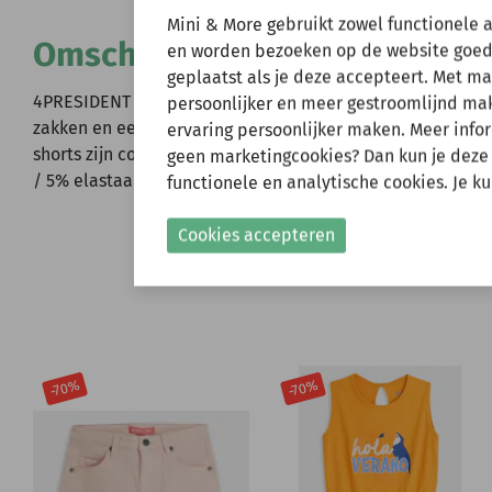
Wij zijn er ev
Mini & More gebruikt zowel functionele 
Omschrijving
en worden bezoeken op de website goed
geplaatst als je deze accepteert. Met m
Natuurlijk kun je wel
4PRESIDENT Paxon, jongensshorts met riemlussen en een ri
persoonlijker en meer gestroomlijnd make
verzonden.
zakken en een stijlvolle omslag aan de zoom. Er zit een
ervaring persoonlijker maken. Meer infor
Gelieve hier rekening
shorts zijn comfortabel en makkelijk te combineren met 
geen marketingcookies? Dan kun je deze
/ 5% elastaan.
functionele en analytische cookies. Je k
Shop nu!
Cookies accepteren
-70%
-70%