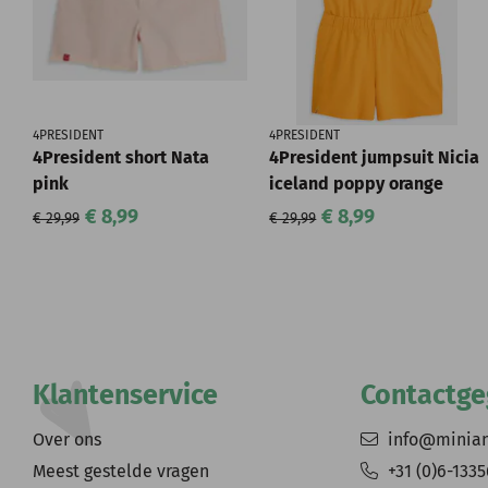
4PRESIDENT
4PRESIDENT
4President short Nata
4President jumpsuit Nicia
pink
iceland poppy orange
€ 8,99
€ 8,99
€ 29,99
€ 29,99
Klantenservice
Contactg
Over ons
info@minia
Meest gestelde vragen
+31 (0)6-133