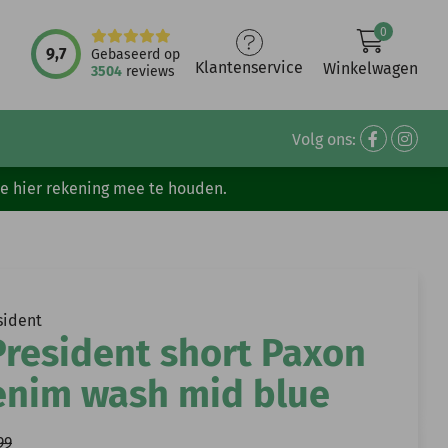
0
9,7
Gebaseerd op
Klantenservice
Winkelwagen
3504
reviews
Volg ons:
ve hier rekening mee te houden.
sident
resident short Paxon
enim wash mid blue
99