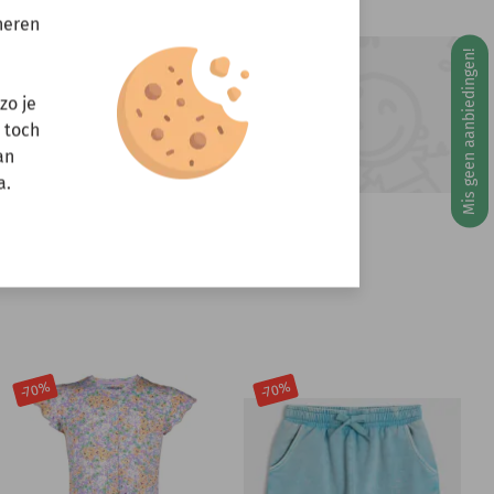
neren
Mis geen aanbiedingen!
ft u vragen?
g 10 augustus
zo je
Stuur een e-mail
r toch
info@miniandmore.nl
an
a.
-70%
-70%