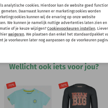
en tussenuit!
als analytische cookies. Hierdoor kan de website goed functio
 gemeten. Daarnaast kunnen er marketingcookies worden
arketingcookies kunnen wij de ervaring op onze website
Hee
 gewoon een bestelling plaatsen maar deze wordt dan maanda
ts- en knoopsluiting. De shorts hebben vijf
n. We kunnen je namelijk nuttige advertenties laten zien en 
 4PRESIDENT-badge op het rechterbeen. Deze
matie of je keuze wijzigen?
Cookievoorkeuren instellen
. Lieve
 mee te houden bij het plaatsen van je bestelling.
andere kledingstukken. Materiaal: 95% katoen
 hier
weigeren
. We plaatsen dan enkel het standaardpakket v
unt je voorkeuren later nog aanpassen op de voorkeuren pagin
Andere bekeken ook
Wellicht ook iets voor jou?
-50%
-70%