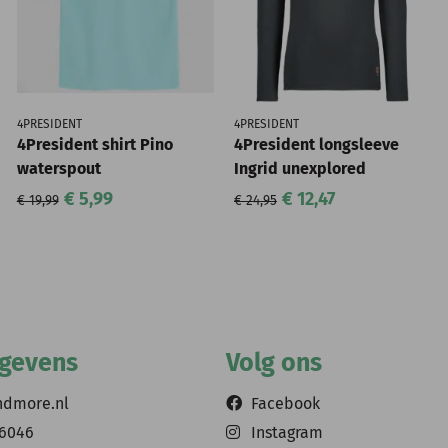
4PRESIDENT
4PRESIDENT
4President shirt Pino
4President longsleeve
waterspout
Ingrid unexplored
€ 5,99
€ 12,47
€ 19,99
€ 24,95
egevens
Volg ons
ndmore.nl
Facebook
56046
Instagram