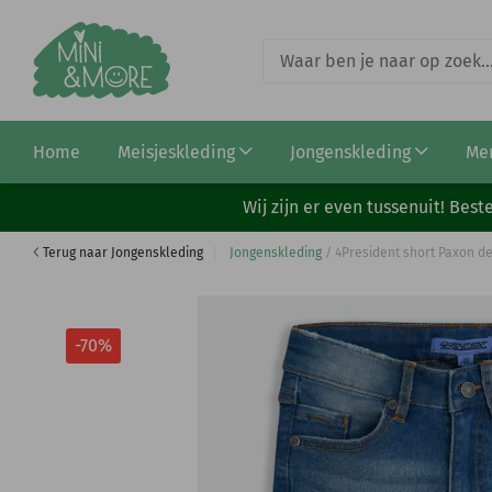
4President short Oliver fjord blue
Home
Meisjeskleding
Jongenskleding
Me
€ 8,99
€ 29,99
Wij zijn er even tussenuit! Be
Terug naar Jongenskleding
Jongenskleding
/
4President short Paxon d
-70%