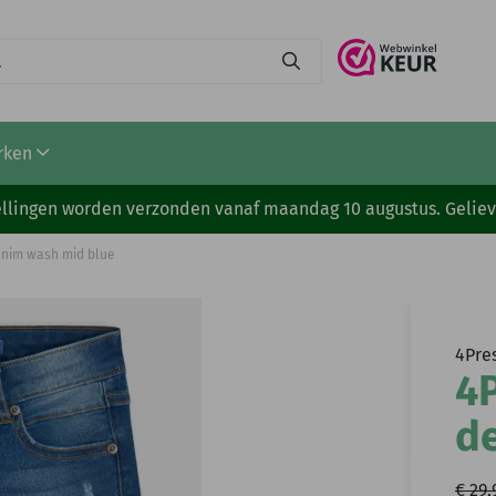
rken
stellingen worden verzonden vanaf maandag 10 augustus. Gelie
enim wash mid blue
4Pre
4P
d
€ 29,