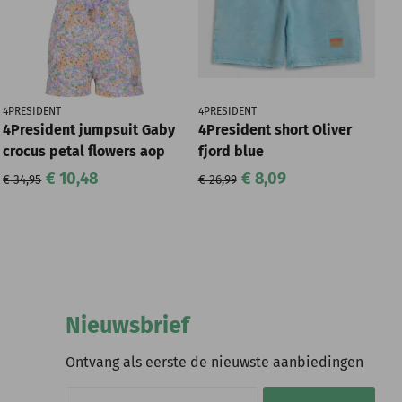
4PRESIDENT
4PRESIDENT
4President jumpsuit Gaby
4President short Oliver
crocus petal flowers aop
fjord blue
€ 10,48
€ 8,09
€ 34,95
€ 26,99
Nieuwsbrief
Ontvang als eerste de nieuwste aanbiedingen