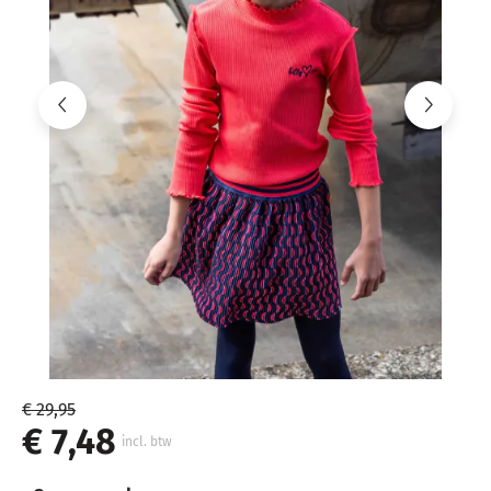
€ 29,95
€ 7,48
incl. btw