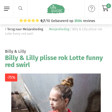
0
9,7
/10
Gebaseerd op
3504
reviews
Terug naar Meisjeskleding
Meisjeskleding
/
Billy & Lilly plisse rok
Home
Lotte funny red swirl
Meisjeskleding
Billy & Lilly
Billy & Lilly plisse rok Lotte funny
Jongenskleding
red swirl
Merken
-75%
Volg ons: