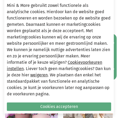
Mini & More gebruikt zowel functionele als
analytische cookies. Hierdoor kan de website goed
functioneren en worden bezoeken op de website goed
Heeft u vragen?
gemeten. Daarnaast kunnen er marketingcookies
Stuur een e-mail
worden geplaatst als je deze accepteert. Met
info@miniandmore.nl
marketingcookies kunnen wij de ervaring op onze
Mis geen aanbiedingen!
website persoonlijker en meer gestroomlijnd maken.
We kunnen je namelijk nuttige advertenties laten zien
en zo je ervaring persoonlijker maken. Meer
Andere bekeken ook
Wellicht ook iets voor jou?
informatie of je keuze wijzigen?
Cookievoorkeuren
instellen
. Liever toch geen marketingcookies? Dan kun
je deze hier
weigeren
. We plaatsen dan enkel het
-70%
-70%
standaardpakket van functionele en analytische
cookies. Je kunt je voorkeuren later nog aanpassen op
de voorkeuren pagina.
Cookies accepteren