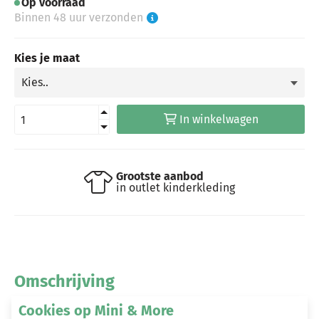
Op voorraad
Binnen 48 uur verzonden
Kies je maat
In winkelwagen
Grootste aanbod
in outlet kinderkleding
Omschrijving
Cookies op Mini & More
Billy & Lilly plisse rok Lotte funny red swirl