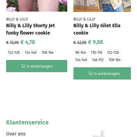
BILLY & LILLY
BILLY & LILLY
Billy & Lilly Shorty Jet
Billy & Lilly Gilet Ella
funky flower cookie
cookie
€ 4,78
€ 9,88
€ 15,95
€ 32,95
122-128
134-140
158-164
98-104
110-116
122-128
134-140
146-152
158-164
In winkelwagen
In winkelwagen
Klantenservice
Over ons