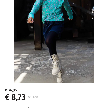
€ 34,95
€ 8,73
incl. btw