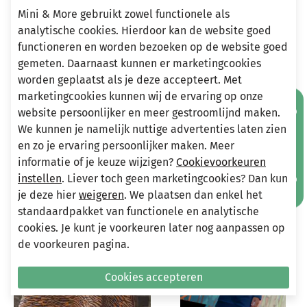
Mini & More gebruikt zowel functionele als
analytische cookies. Hierdoor kan de website goed
functioneren en worden bezoeken op de website goed
Heeft u vragen?
gemeten. Daarnaast kunnen er marketingcookies
Stuur een e-mail
worden geplaatst als je deze accepteert. Met
info@miniandmore.nl
marketingcookies kunnen wij de ervaring op onze
Mis geen aanbiedingen!
website persoonlijker en meer gestroomlijnd maken.
We kunnen je namelijk nuttige advertenties laten zien
en zo je ervaring persoonlijker maken. Meer
Andere bekeken ook
Wellicht ook iets voor jou?
informatie of je keuze wijzigen?
Cookievoorkeuren
instellen
. Liever toch geen marketingcookies? Dan kun
je deze hier
weigeren
. We plaatsen dan enkel het
-75%
-75%
standaardpakket van functionele en analytische
cookies. Je kunt je voorkeuren later nog aanpassen op
de voorkeuren pagina.
Cookies accepteren