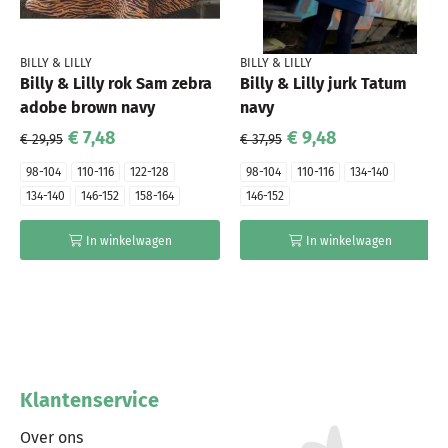
BILLY & LILLY
BILLY & LILLY
Billy & Lilly rok Sam zebra
Billy & Lilly jurk Tatum
adobe brown navy
navy
€ 7,48
€ 9,48
€ 29,95
€ 37,95
98-104
110-116
122-128
98-104
110-116
134-140
134-140
146-152
158-164
146-152
In winkelwagen
In winkelwagen
Klantenservice
Over ons