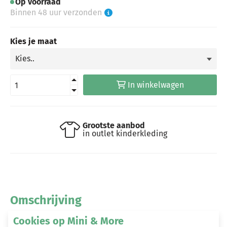
Op voorraad
Binnen 48 uur verzonden
Kies je maat
In winkelwagen
Grootste aanbod
in outlet kinderkleding
Omschrijving
Cookies op Mini & More
Billy & Lilly sweater Poppy aqua super pink cheetah