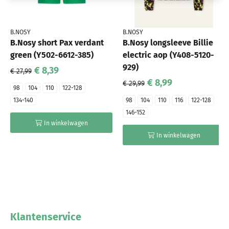
B.NOSY
B.NOSY
B.Nosy short Pax verdant
B.Nosy longsleeve Billie
green (Y502-6612-385)
electric aop (Y408-5120-
929)
€ 8,39
€ 27,99
€ 8,99
€ 29,99
98
104
110
122-128
134-140
98
104
110
116
122-128
146-152
In winkelwagen
In winkelwagen
Klantenservice