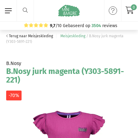
0
9,7
/10
Gebaseerd op
3504
reviews
Terug naar Meisjeskleding
Meisjeskleding
/
B.Nosy jurk magenta
Home
(Y303-5891-221)
Meisjeskleding
B.Nosy
B.Nosy jurk magenta (Y303-5891-
Jongenskleding
221)
Merken
-70%
Volg ons: