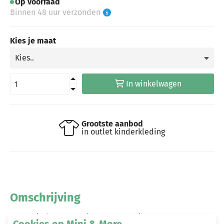
Op voorraad
Binnen 48 uur verzonden
Kies je maat
In winkelwagen
Grootste aanbod
in outlet kinderkleding
Omschrijving
B.Nosy jurk magenta (Y303-5891-221)
Cookies op Mini & More