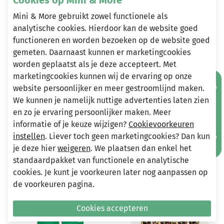
Mini & More gebruikt zowel functionele als
analytische cookies. Hierdoor kan de website goed
Heeft u vragen?
functioneren en worden bezoeken op de website goed
gemeten. Daarnaast kunnen er marketingcookies
Stuur een e-mail
worden geplaatst als je deze accepteert. Met
info@miniandmore.nl
marketingcookies kunnen wij de ervaring op onze
Mis geen aanbiedingen!
website persoonlijker en meer gestroomlijnd maken.
We kunnen je namelijk nuttige advertenties laten zien
Andere bekeken ook
en zo je ervaring persoonlijker maken. Meer
Wellicht ook iets voor jou?
informatie of je keuze wijzigen?
Cookievoorkeuren
instellen
. Liever toch geen marketingcookies? Dan kun
-70%
-70%
je deze hier
weigeren
. We plaatsen dan enkel het
standaardpakket van functionele en analytische
cookies. Je kunt je voorkeuren later nog aanpassen op
de voorkeuren pagina.
Cookies accepteren