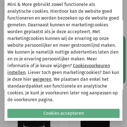
Mini & More gebruikt zowel functionele als
analytische cookies. Hierdoor kan de website goed
Heeft u vragen?
functioneren en worden bezoeken op de website goed
gemeten. Daarnaast kunnen er marketingcookies
Wij zijn er even tussenuit!
Stuur een e-mail
worden geplaatst als je deze accepteert. Met
info@miniandmore.nl
marketingcookies kunnen wij de ervaring op onze
Natuurlijk kun je wel gewoon een bestelling plaatsen
Mis geen aanbiedingen!
website persoonlijker en meer gestroomlijnd maken.
maar deze wordt dan maandag 10 augustus
We kunnen je namelijk nuttige advertenties laten zien
verzonden.
Andere bekeken ook
en zo je ervaring persoonlijker maken. Meer
Gelieve hier rekening mee te houden bij het plaatsen
Wellicht ook iets voor jou?
informatie of je keuze wijzigen?
Cookievoorkeuren
van je bestelling.
instellen
. Liever toch geen marketingcookies? Dan kun
je deze hier
weigeren
. We plaatsen dan enkel het
Shop nu!
-50%
-70%
standaardpakket van functionele en analytische
cookies. Je kunt je voorkeuren later nog aanpassen op
de voorkeuren pagina.
Cookies accepteren