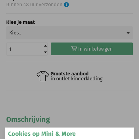
Binnen 48 uur verzonden
Kies je maat
In winkelwagen
Grootste aanbod
in outlet kinderkleding
Omschrijving
Cruyff fleece jacket black grey
Cookies op Mini & More