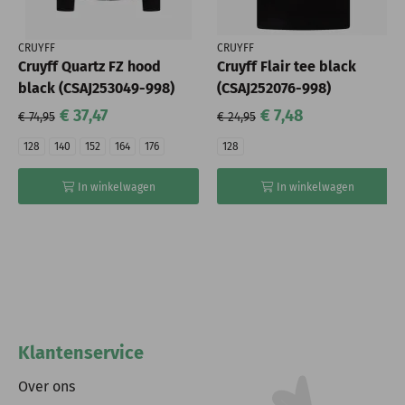
CRUYFF
CRUYFF
Cruyff Quartz FZ hood
Cruyff Flair tee black
black (CSAJ253049-998)
(CSAJ252076-998)
€ 37,47
€ 7,48
€ 74,95
€ 24,95
128
140
152
164
176
128
In winkelwagen
In winkelwagen
Klantenservice
Over ons