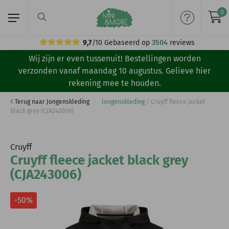
0
9,7
/10
Gebaseerd op
3504
reviews
Wij zijn er even tussenuit! Bestellingen worden
Home
verzonden vanaf maandag 10 augustus. Gelieve hier
rekening mee te houden.
Meisjeskleding
Terug naar Jongenskleding
Jongenskleding
/
Cruyff fleece jacket
black grey (CJA243006)
Jongenskleding
Merken
Cruyff
Cruyff fleece jacket black grey
Volg ons:
(CJA243006)
-50%