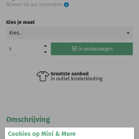
Binnen 48 uur verzonden
Kies je maat
In winkelwagen
Grootste aanbod
in outlet kinderkleding
Omschrijving
Dirkje swimshort steel blue (50746)
Cookies op Mini & More