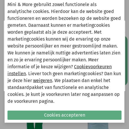
Mini & More gebruikt zowel functionele als
analytische cookies. Hierdoor kan de website goed
Heeft u vragen?
functioneren en worden bezoeken op de website goed
gemeten. Daarnaast kunnen er marketingcookies
Wij zijn er even tussenuit!
Stuur een e-mail
worden geplaatst als je deze accepteert. Met
info@miniandmore.nl
marketingcookies kunnen wij de ervaring op onze
Natuurlijk kun je wel gewoon een bestelling plaatsen
Mis geen aanbiedingen!
website persoonlijker en meer gestroomlijnd maken.
maar deze wordt dan maandag 10 augustus
We kunnen je namelijk nuttige advertenties laten zien
verzonden.
Andere bekeken ook
en zo je ervaring persoonlijker maken. Meer
Gelieve hier rekening mee te houden bij het plaatsen
Wellicht ook iets voor jou?
informatie of je keuze wijzigen?
Cookievoorkeuren
van je bestelling.
instellen
. Liever toch geen marketingcookies? Dan kun
je deze hier
weigeren
. We plaatsen dan enkel het
Shop nu!
-70%
-75%
standaardpakket van functionele en analytische
cookies. Je kunt je voorkeuren later nog aanpassen op
de voorkeuren pagina.
Cookies accepteren