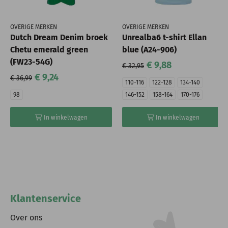
OVERIGE MERKEN
OVERIGE MERKEN
Dutch Dream Denim broek
Unrealba6 t-shirt Ellan
Chetu emerald green
blue (A24-906)
(FW23-54G)
€ 9,88
€ 32,95
€ 9,24
€ 36,99
110-116
122-128
134-140
98
146-152
158-164
170-176
In winkelwagen
In winkelwagen
Klantenservice
Over ons