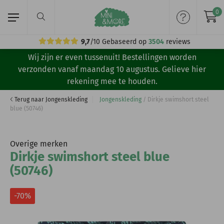
0
9,7
/10
Gebaseerd op
3504
reviews
Wij zijn er even tussenuit! Bestellingen worden
Home
verzonden vanaf maandag 10 augustus. Gelieve hier
rekening mee te houden.
Meisjeskleding
Terug naar Jongenskleding
Jongenskleding
/
Dirkje swimshort steel
blue (50746)
Jongenskleding
Merken
Overige merken
Dirkje swimshort steel blue
Volg ons:
(50746)
-70%