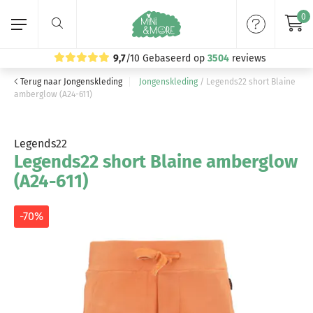
0
9,7
/10
Gebaseerd op
3504
reviews
Terug naar Jongenskleding
Jongenskleding
/
Legends22 short Blaine
Home
amberglow (A24-611)
Meisjeskleding
Legends22
Legends22 short Blaine amberglow
Jongenskleding
(A24-611)
Merken
-70%
Volg ons: