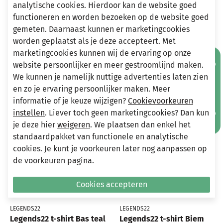
analytische cookies. Hierdoor kan de website goed
Stuur een e-mail
functioneren en worden bezoeken op de website goed
info@miniandmore.nl
gemeten. Daarnaast kunnen er marketingcookies
worden geplaatst als je deze accepteert. Met
marketingcookies kunnen wij de ervaring op onze
Mis geen aanbiedingen!
Andere bekeken ook
website persoonlijker en meer gestroomlijnd maken.
Wellicht ook iets voor jou?
We kunnen je namelijk nuttige advertenties laten zien
en zo je ervaring persoonlijker maken. Meer
-70%
-70%
informatie of je keuze wijzigen?
Cookievoorkeuren
instellen
. Liever toch geen marketingcookies? Dan kun
je deze hier
weigeren
. We plaatsen dan enkel het
standaardpakket van functionele en analytische
cookies. Je kunt je voorkeuren later nog aanpassen op
de voorkeuren pagina.
Cookies accepteren
LEGENDS22
LEGENDS22
Legends22 t-shirt Bas teal
Legends22 t-shirt Biem