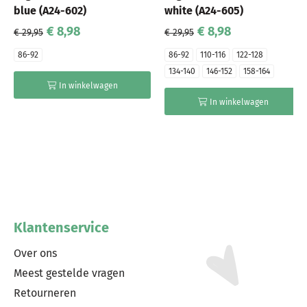
blue (A24-602)
white (A24-605)
€ 8,98
€ 8,98
€ 29,95
€ 29,95
86-92
86-92
110-116
122-128
134-140
146-152
158-164
In winkelwagen
In winkelwagen
Klantenservice
Over ons
Meest gestelde vragen
Retourneren