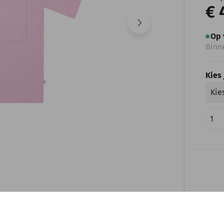
€ 
Op 
Binn
Kies