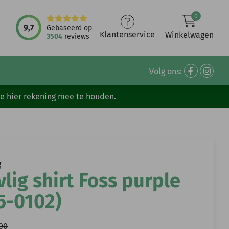
0
9,7
Gebaseerd op
Klantenservice
Winkelwagen
3504
reviews
Volg ons:
ve hier rekening mee te houden.
g
vlig shirt Foss purple
5-0102)
,00