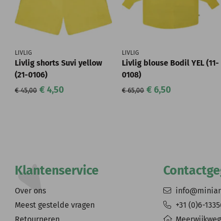
LIVLIG
LIVLIG
Livlig shorts Suvi yellow
Livlig blouse Bodil YEL (11-
(21-0106)
0108)
€ 4,50
€ 6,50
€ 45,00
€ 65,00
Klantenservice
Contactg
Over ons
info@minia
Meest gestelde vragen
+31 (0)6-133
Retourneren
Meerwijkweg