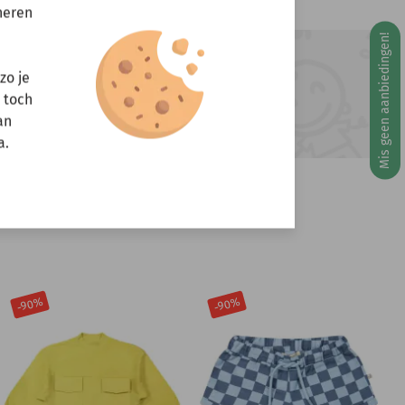
neren
Mis geen aanbiedingen!
g 10 augustus
ft u vragen?
zo je
r toch
Stuur een e-mail
info@miniandmore.nl
an
a.
-90%
-90%