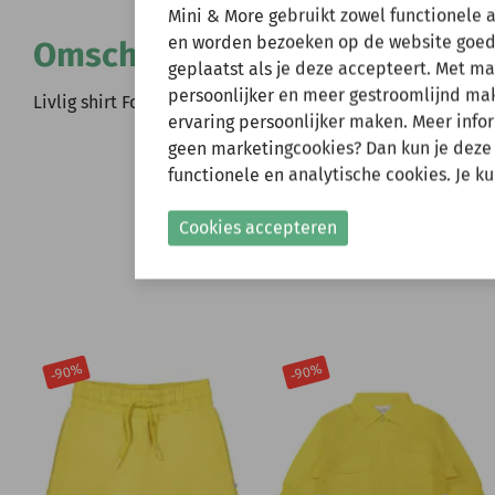
Wij zijn er ev
Mini & More gebruikt zowel functionele 
en worden bezoeken op de website goed
Omschrijving
geplaatst als je deze accepteert. Met m
Natuurlijk kun je wel
persoonlijker en meer gestroomlijnd make
verzonden.
Livlig shirt Foss purple (15-0102)
ervaring persoonlijker maken. Meer infor
Gelieve hier rekening
geen marketingcookies? Dan kun je deze
functionele en analytische cookies. Je k
Shop nu!
Cookies accepteren
-90%
-90%