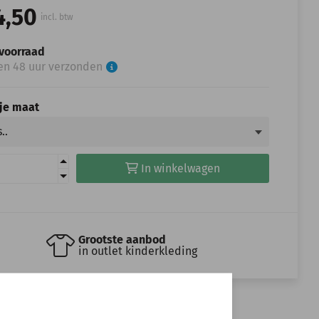
4,50
incl. btw
voorraad
en 48 uur verzonden
 je maat
In winkelwagen
Grootste aanbod
in outlet kinderkleding