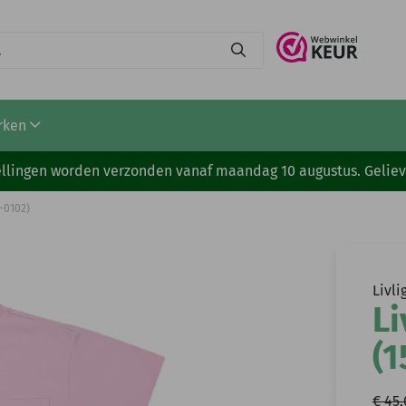
rken
stellingen worden verzonden vanaf maandag 10 augustus. Gelie
5-0102)
Livli
Li
(1
€ 45