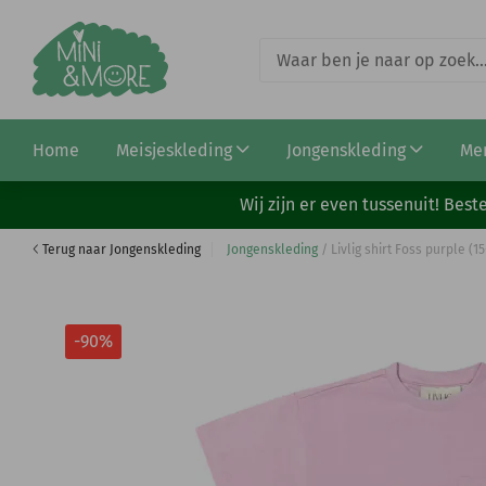
Livlig shorts Loki denim (21-0122)
Home
Meisjeskleding
Jongenskleding
Me
€ 4,50
€ 45,00
Wij zijn er even tussenuit! Be
Terug naar Jongenskleding
Jongenskleding
/
Livlig shirt Foss purple (1
-90%