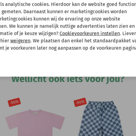
en tussenuit!
als analytische cookies. Hierdoor kan de website goed functio
 gemeten. Daarnaast kunnen er marketingcookies worden
arketingcookies kunnen wij de ervaring op onze website
 gewoon een bestelling plaatsen maar deze wordt dan maanda
Hee
n. We kunnen je namelijk nuttige advertenties laten zien en 
matie of je keuze wijzigen?
Cookievoorkeuren instellen
. Lieve
 mee te houden bij het plaatsen van je bestelling.
 hier
weigeren
. We plaatsen dan enkel het standaardpakket v
unt je voorkeuren later nog aanpassen op de voorkeuren pagin
Andere bekeken ook
Wellicht ook iets voor jou?
-90%
-90%