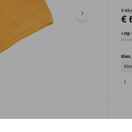
€ 65
€ 
Op 
Binn
Kies