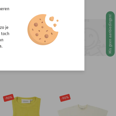
neren
Mis geen aanbiedingen!
g 10 augustus
zo je
ft u vragen?
r toch
Stuur een e-mail
an
info@miniandmore.nl
a.
-90%
-90%