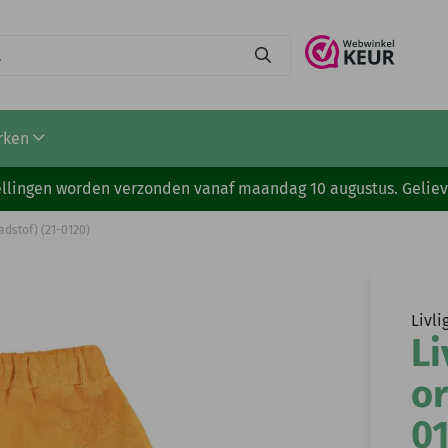
rken
stellingen worden verzonden vanaf maandag 10 augustus. Gelie
adstof) (21-0120)
Livli
Li
or
0