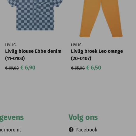
LIVLIG
LIVLIG
Livlig blouse Ebbe denim
Livlig broek Leo orange
(11-0103)
(20-0107)
€ 6,90
€ 6,50
€ 69,00
€ 65,00
egevens
Volg ons
ndmore.nl
Facebook