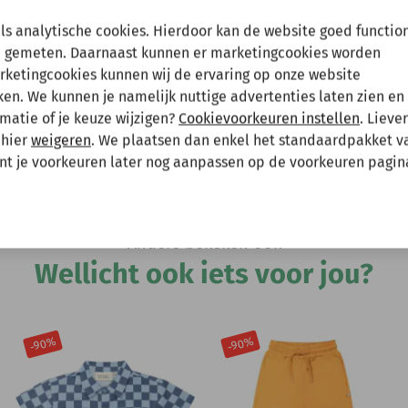
en tussenuit!
als analytische cookies. Hierdoor kan de website goed functio
 gemeten. Daarnaast kunnen er marketingcookies worden
arketingcookies kunnen wij de ervaring op onze website
 gewoon een bestelling plaatsen maar deze wordt dan maanda
n. We kunnen je namelijk nuttige advertenties laten zien en 
Hee
matie of je keuze wijzigen?
Cookievoorkeuren instellen
. Lieve
 mee te houden bij het plaatsen van je bestelling.
 hier
weigeren
. We plaatsen dan enkel het standaardpakket v
unt je voorkeuren later nog aanpassen op de voorkeuren pagin
Andere bekeken ook
Wellicht ook iets voor jou?
-90%
-90%