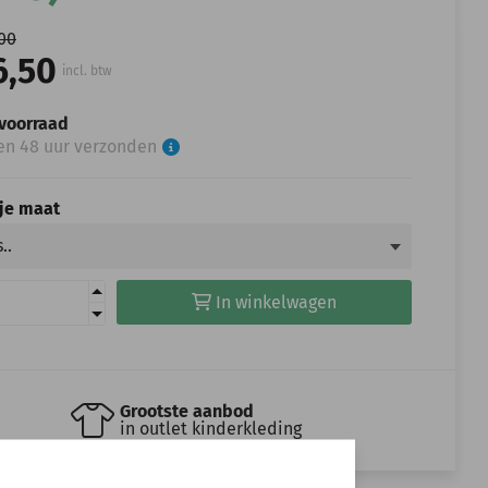
,00
6,50
incl. btw
voorraad
en 48 uur verzonden
 je maat
In winkelwagen
Grootste aanbod
in outlet kinderkleding