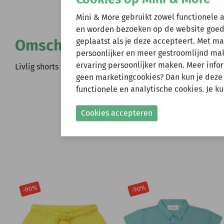
Wij zijn er ev
Mini & More gebruikt zowel functionele 
en worden bezoeken op de website goed
Omschrijving
geplaatst als je deze accepteert. Met m
Natuurlijk kun je wel
persoonlijker en meer gestroomlijnd make
verzonden.
ervaring persoonlijker maken. Meer infor
Livlig shorts Loki orange (badstof) (21-0120)
Gelieve hier rekening
geen marketingcookies? Dan kun je deze
functionele en analytische cookies. Je k
Shop nu!
Cookies accepteren
-90%
-90%