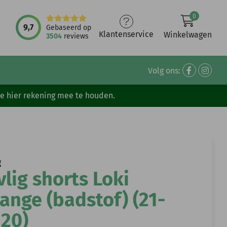
0
9,7
Gebaseerd op
Klantenservice
Winkelwagen
3504
reviews
Volg ons:
ve hier rekening mee te houden.
g
vlig shorts Loki
ange (badstof) (21-
120)