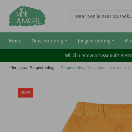
Livlig shirt Foss off white (15-0102)
Home
Meisjeskleding
Jongenskleding
Me
€ 6,50
€ 65,00
Wij zijn er even tussenuit! Be
Terug naar Meisjeskleding
Meisjeskleding
/
Livlig shorts Loki orange (b
-90%