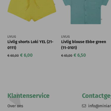
LIVLIG
LIVLIG
Livlig shorts Loki YEL (21-
Livlig blouse Ebbe green
0111)
(11-0101)
€ 6,00
€ 6,50
€ 60,00
€ 65,00
Klantenservice
Contactg
Over ons
info@minia