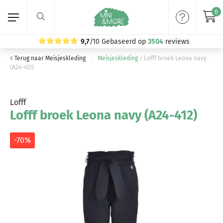
0
9,7
/10
Gebaseerd op
3504
reviews
Terug naar Meisjeskleding
Meisjeskleding
/
Lofff broek Leona navy
Home
(A24-412)
Meisjeskleding
Lofff
Lofff broek Leona navy (A24-412)
Jongenskleding
Merken
-70%
Volg ons: