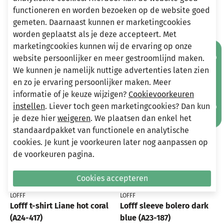
info@miniandmore.nl
functioneren en worden bezoeken op de website goed
gemeten. Daarnaast kunnen er marketingcookies
worden geplaatst als je deze accepteert. Met
marketingcookies kunnen wij de ervaring op onze
Andere bekeken ook
Mis geen aanbiedingen!
Wellicht ook iets voor jou?
website persoonlijker en meer gestroomlijnd maken.
We kunnen je namelijk nuttige advertenties laten zien
en zo je ervaring persoonlijker maken. Meer
-70%
-75%
informatie of je keuze wijzigen?
Cookievoorkeuren
instellen
. Liever toch geen marketingcookies? Dan kun
je deze hier
weigeren
. We plaatsen dan enkel het
standaardpakket van functionele en analytische
cookies. Je kunt je voorkeuren later nog aanpassen op
de voorkeuren pagina.
Cookies accepteren
LOFFF
LOFFF
Lofff t-shirt Liane hot coral
Lofff sleeve bolero dark
(A24-417)
blue (A23-187)