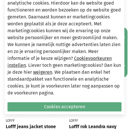
analytische cookies. Hierdoor kan de website goed
Stuur een e-mail
functioneren en worden bezoeken op de website goed
info@miniandmore.nl
gemeten. Daarnaast kunnen er marketingcookies
worden geplaatst als je deze accepteert. Met
marketingcookies kunnen wij de ervaring op onze
Mis geen aanbiedingen!
Andere bekeken ook
website persoonlijker en meer gestroomlijnd maken.
Wellicht ook iets voor jou?
We kunnen je namelijk nuttige advertenties laten zien
en zo je ervaring persoonlijker maken. Meer
-80%
-70%
informatie of je keuze wijzigen?
Cookievoorkeuren
instellen
. Liever toch geen marketingcookies? Dan kun
je deze hier
weigeren
. We plaatsen dan enkel het
standaardpakket van functionele en analytische
cookies. Je kunt je voorkeuren later nog aanpassen op
de voorkeuren pagina.
Cookies accepteren
LOFFF
LOFFF
Lofff jeans jacket stone
Lofff rok Leandra navy