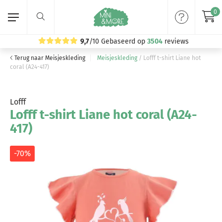
0
9,7
/10
Gebaseerd op
3504
reviews
Terug naar Meisjeskleding
Meisjeskleding
/
Lofff t-shirt Liane hot
Home
coral (A24-417)
Meisjeskleding
Lofff
Lofff t-shirt Liane hot coral (A24-
Jongenskleding
417)
Merken
-70%
Volg ons: