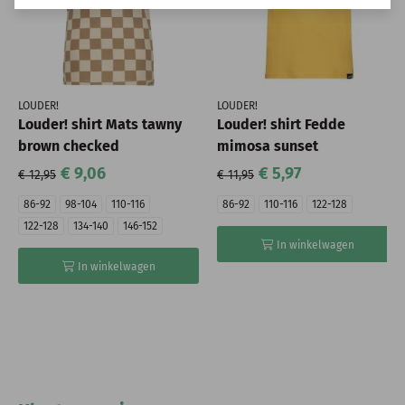
LOUDER!
LOUDER!
Louder! shirt Mats tawny
Louder! shirt Fedde
brown checked
mimosa sunset
€ 9,06
€ 5,97
€ 12,95
€ 11,95
86-92
98-104
110-116
86-92
110-116
122-128
122-128
134-140
146-152
In winkelwagen
In winkelwagen