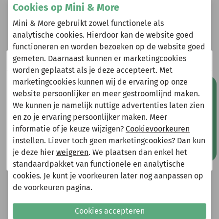
Omschrijving
Cookies op Mini & More
Louder! jurk Nine carmine rose
Mini & More gebruikt zowel functionele als
analytische cookies. Hierdoor kan de website goed
functioneren en worden bezoeken op de website goed
gemeten. Daarnaast kunnen er marketingcookies
Wij zijn er even tussenuit!
Heeft u vragen?
worden geplaatst als je deze accepteert. Met
Stuur een e-mail
marketingcookies kunnen wij de ervaring op onze
Natuurlijk kun je wel gewoon een bestelling plaatsen
Mis geen aanbiedingen!
info@miniandmore.nl
website persoonlijker en meer gestroomlijnd maken.
maar deze wordt dan maandag 10 augustus
We kunnen je namelijk nuttige advertenties laten zien
verzonden.
en zo je ervaring persoonlijker maken. Meer
Gelieve hier rekening mee te houden bij het plaatsen
informatie of je keuze wijzigen?
Cookievoorkeuren
van je bestelling.
Andere bekeken ook
instellen
. Liever toch geen marketingcookies? Dan kun
Wellicht ook iets voor jou?
je deze hier
weigeren
. We plaatsen dan enkel het
Shop nu!
standaardpakket van functionele en analytische
-50%
-30%
cookies. Je kunt je voorkeuren later nog aanpassen op
de voorkeuren pagina.
Cookies accepteren