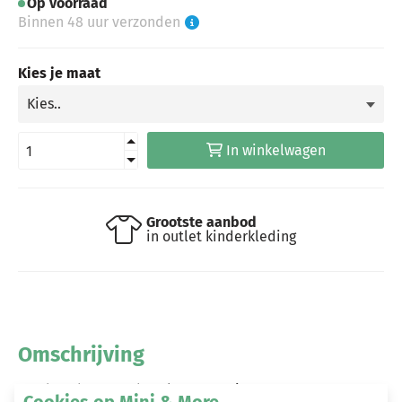
Op voorraad
Binnen 48 uur verzonden
Kies je maat
In winkelwagen
Grootste aanbod
in outlet kinderkleding
Omschrijving
Louder! shorts Ivy brook green stripes
Cookies op Mini & More