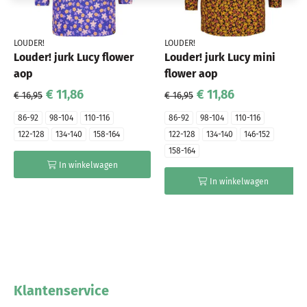
LOUDER!
LOUDER!
Louder! jurk Lucy flower
Louder! jurk Lucy mini
aop
flower aop
€ 11,86
€ 11,86
€ 16,95
€ 16,95
86-92
98-104
110-116
86-92
98-104
110-116
122-128
134-140
158-164
122-128
134-140
146-152
158-164
In winkelwagen
In winkelwagen
Klantenservice