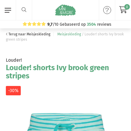
0
9,7
/10
Gebaseerd op
3504
reviews
Terug naar Meisjeskleding
Meisjeskleding
/
Louder! shorts Ivy brook
Home
green stripes
Meisjeskleding
Louder!
Louder! shorts Ivy brook green
Jongenskleding
stripes
Merken
-30%
Volg ons: