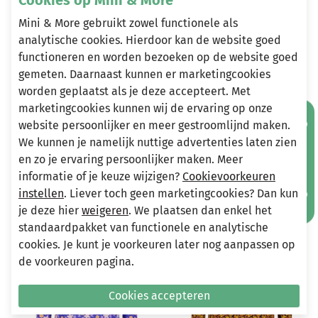
Mini & More gebruikt zowel functionele als
analytische cookies. Hierdoor kan de website goed
Heeft u vragen?
functioneren en worden bezoeken op de website goed
gemeten. Daarnaast kunnen er marketingcookies
Stuur een e-mail
worden geplaatst als je deze accepteert. Met
info@miniandmore.nl
marketingcookies kunnen wij de ervaring op onze
Mis geen aanbiedingen!
website persoonlijker en meer gestroomlijnd maken.
We kunnen je namelijk nuttige advertenties laten zien
Andere bekeken ook
en zo je ervaring persoonlijker maken. Meer
Wellicht ook iets voor jou?
informatie of je keuze wijzigen?
Cookievoorkeuren
instellen
. Liever toch geen marketingcookies? Dan kun
-30%
-30%
je deze hier
weigeren
. We plaatsen dan enkel het
standaardpakket van functionele en analytische
cookies. Je kunt je voorkeuren later nog aanpassen op
de voorkeuren pagina.
Cookies accepteren