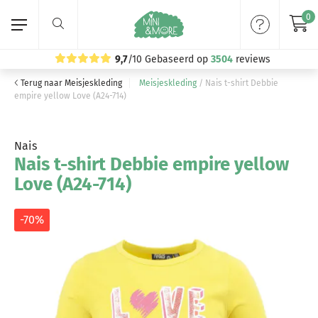
0
9,7
/10
Gebaseerd op
3504
reviews
Terug naar Meisjeskleding
Meisjeskleding
/
Nais t-shirt Debbie
Home
empire yellow Love (A24-714)
Meisjeskleding
Nais
Nais t-shirt Debbie empire yellow
Jongenskleding
Love (A24-714)
Merken
-70%
Volg ons: