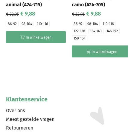
animal (A24-715)
camo (A24-705)
€ 9,88
€ 9,88
€ 32,95
€ 32,95
86-92
98-104
110-116
86-92
98-104
110-116
122-128
134-140
146-152
In winkelwagen
158-164
In winkelwagen
Klantenservice
Over ons
Meest gestelde vragen
Retourneren