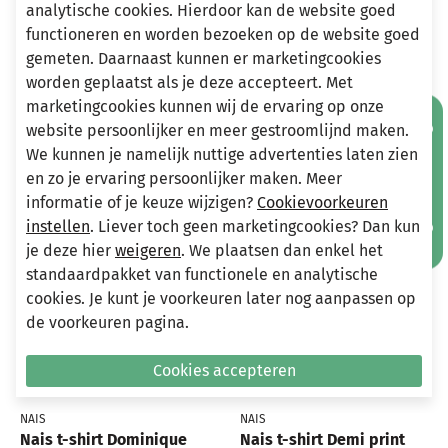
analytische cookies. Hierdoor kan de website goed
Stuur een e-mail
functioneren en worden bezoeken op de website goed
info@miniandmore.nl
gemeten. Daarnaast kunnen er marketingcookies
worden geplaatst als je deze accepteert. Met
marketingcookies kunnen wij de ervaring op onze
Mis geen aanbiedingen!
Andere bekeken ook
website persoonlijker en meer gestroomlijnd maken.
Wellicht ook iets voor jou?
We kunnen je namelijk nuttige advertenties laten zien
en zo je ervaring persoonlijker maken. Meer
-70%
-70%
informatie of je keuze wijzigen?
Cookievoorkeuren
instellen
. Liever toch geen marketingcookies? Dan kun
je deze hier
weigeren
. We plaatsen dan enkel het
standaardpakket van functionele en analytische
cookies. Je kunt je voorkeuren later nog aanpassen op
de voorkeuren pagina.
Cookies accepteren
NAIS
NAIS
Nais t-shirt Dominique
Nais t-shirt Demi print