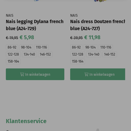
NAIS
NAIS
Nais legging Dylana french
Nais dress Doutzen french
blue (A24-729)
blue (A24-727)
€ 5,98
€ 11,98
€ 19,95
€ 39,95
86-92
98-104
110-116
86-92
98-104
110-116
122-128
134-140
146-152
122-128
134-140
146-152
158-164
158-164
In winkelwagen
In winkelwagen
Klantenservice