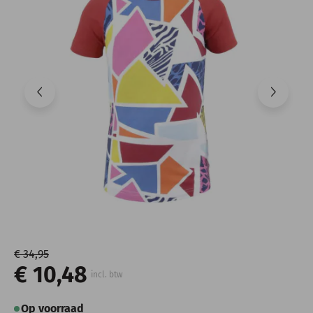
€ 34,95
€ 10,48
incl. btw
Op voorraad