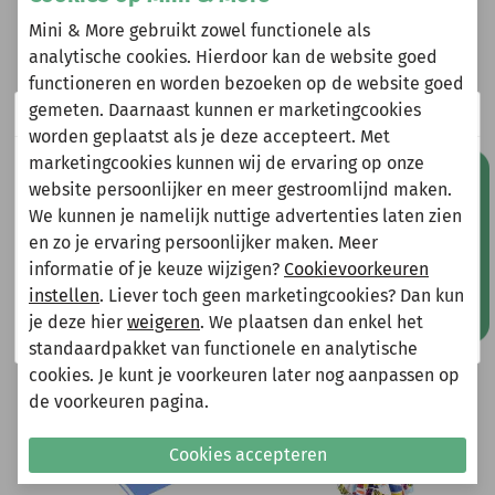
Mini & More gebruikt zowel functionele als
analytische cookies. Hierdoor kan de website goed
Heeft u vragen?
functioneren en worden bezoeken op de website goed
Stuur een e-mail
gemeten. Daarnaast kunnen er marketingcookies
Wij zijn er even tussenuit!
info@miniandmore.nl
worden geplaatst als je deze accepteert. Met
marketingcookies kunnen wij de ervaring op onze
Natuurlijk kun je wel gewoon een bestelling plaatsen
Mis geen aanbiedingen!
website persoonlijker en meer gestroomlijnd maken.
maar deze wordt dan maandag 10 augustus
We kunnen je namelijk nuttige advertenties laten zien
verzonden.
Andere bekeken ook
en zo je ervaring persoonlijker maken. Meer
Gelieve hier rekening mee te houden bij het plaatsen
Wellicht ook iets voor jou?
informatie of je keuze wijzigen?
Cookievoorkeuren
van je bestelling.
instellen
. Liever toch geen marketingcookies? Dan kun
-70%
-70%
je deze hier
weigeren
. We plaatsen dan enkel het
Shop nu!
standaardpakket van functionele en analytische
cookies. Je kunt je voorkeuren later nog aanpassen op
de voorkeuren pagina.
Cookies accepteren