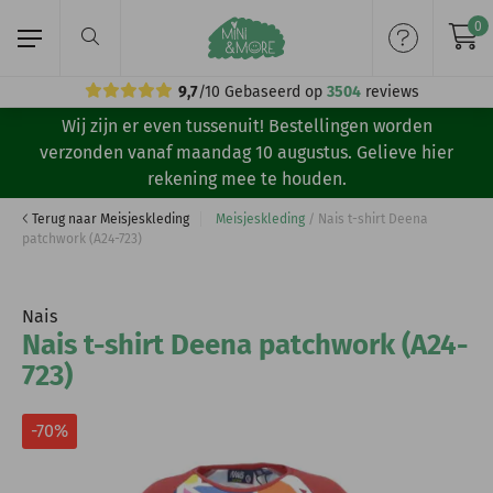
0
9,7
/10
Gebaseerd op
3504
reviews
Wij zijn er even tussenuit! Bestellingen worden
Home
verzonden vanaf maandag 10 augustus. Gelieve hier
rekening mee te houden.
Meisjeskleding
Terug naar Meisjeskleding
Meisjeskleding
/
Nais t-shirt Deena
patchwork (A24-723)
Jongenskleding
Merken
Nais
Nais t-shirt Deena patchwork (A24-
Volg ons:
723)
-70%