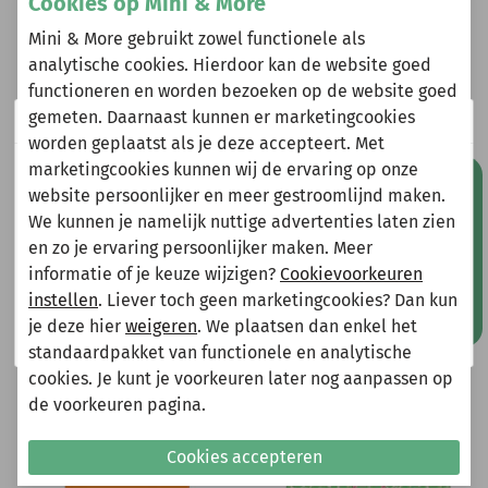
Omschrijving
Cookies op Mini & More
Mini & More gebruikt zowel functionele als
Quapi jurk Babette aop pink stripe
analytische cookies. Hierdoor kan de website goed
functioneren en worden bezoeken op de website goed
gemeten. Daarnaast kunnen er marketingcookies
Wij zijn er even tussenuit!
Heeft u vragen?
worden geplaatst als je deze accepteert. Met
marketingcookies kunnen wij de ervaring op onze
Natuurlijk kun je wel gewoon een bestelling plaatsen
Stuur een e-mail
Mis geen aanbiedingen!
website persoonlijker en meer gestroomlijnd maken.
info@miniandmore.nl
maar deze wordt dan maandag 10 augustus
We kunnen je namelijk nuttige advertenties laten zien
verzonden.
en zo je ervaring persoonlijker maken. Meer
Gelieve hier rekening mee te houden bij het plaatsen
informatie of je keuze wijzigen?
Cookievoorkeuren
van je bestelling.
Andere bekeken ook
instellen
. Liever toch geen marketingcookies? Dan kun
Wellicht ook iets voor jou?
je deze hier
weigeren
. We plaatsen dan enkel het
Shop nu!
standaardpakket van functionele en analytische
-70%
-70%
cookies. Je kunt je voorkeuren later nog aanpassen op
de voorkeuren pagina.
Cookies accepteren