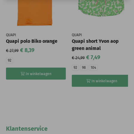
QUAPI
QUAPI
Quapi polo Biko orange
Quapi short Yvon aop
green animal
€ 8,39
€ 27,99
€ 7,49
€ 24,99
92
92
98
104
In winkelwagen
In winkelwagen
Klantenservice