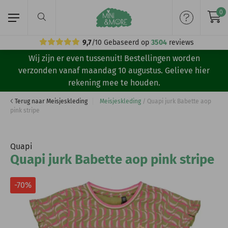
0
9,7
/10
Gebaseerd op
3504
reviews
Wij zijn er even tussenuit! Bestellingen worden
Home
verzonden vanaf maandag 10 augustus. Gelieve hier
rekening mee te houden.
Meisjeskleding
Terug naar Meisjeskleding
Meisjeskleding
/
Quapi jurk Babette aop
pink stripe
Jongenskleding
Merken
Quapi
Quapi jurk Babette aop pink stripe
Volg ons:
-70%