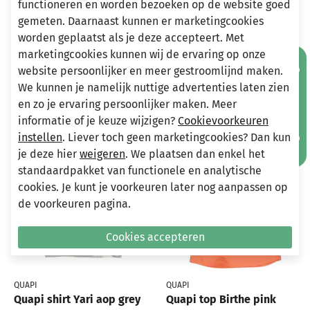
functioneren en worden bezoeken op de website goed
Stuur een e-mail
info@miniandmore.nl
gemeten. Daarnaast kunnen er marketingcookies
worden geplaatst als je deze accepteert. Met
marketingcookies kunnen wij de ervaring op onze
Mis geen aanbiedingen!
website persoonlijker en meer gestroomlijnd maken.
Andere bekeken ook
We kunnen je namelijk nuttige advertenties laten zien
Wellicht ook iets voor jou?
en zo je ervaring persoonlijker maken. Meer
informatie of je keuze wijzigen?
Cookievoorkeuren
-70%
-70%
instellen
. Liever toch geen marketingcookies? Dan kun
je deze hier
weigeren
. We plaatsen dan enkel het
standaardpakket van functionele en analytische
cookies. Je kunt je voorkeuren later nog aanpassen op
de voorkeuren pagina.
Cookies accepteren
QUAPI
QUAPI
Quapi shirt Yari aop grey
Quapi top Birthe pink