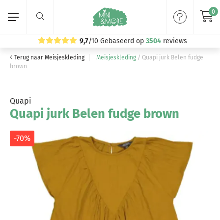
0
9,7
/10
Gebaseerd op
3504
reviews
Terug naar Meisjeskleding
Meisjeskleding
/
Quapi jurk Belen fudge
Home
brown
Meisjeskleding
Quapi
Quapi jurk Belen fudge brown
Jongenskleding
Merken
-70%
Volg ons: