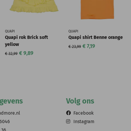
QUAPI
QUAPI
Quapi rok Brick soft
Quapi shirt Benne orange
yellow
€ 7,19
€ 23,99
€ 9,89
€ 32,99
egevens
Volg ons
ndmore.nl
Facebook
56046
Instagram
 36