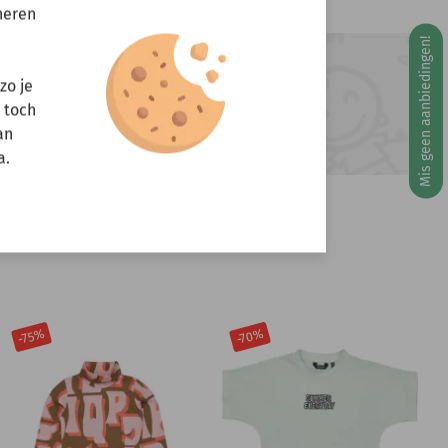
neren
Mis geen aanbiedingen!
g 10 augustus
ft u vragen?
zo je
r toch
Stuur een e-mail
info@miniandmore.nl
an
a.
-70%
-75%