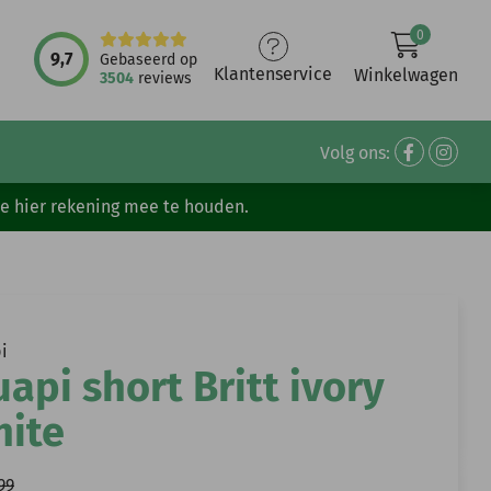
0
9,7
Gebaseerd op
Klantenservice
Winkelwagen
3504
reviews
Volg ons:
ve hier rekening mee te houden.
i
api short Britt ivory
hite
99