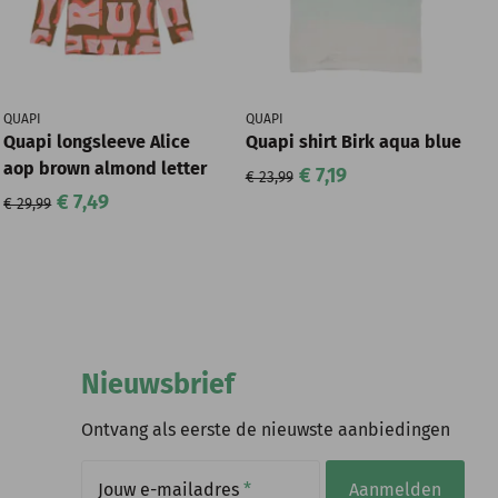
QUAPI
QUAPI
Quapi longsleeve Alice
Quapi shirt Birk aqua blue
aop brown almond letter
€ 7,19
€ 23,99
€ 7,49
€ 29,99
Nieuwsbrief
Ontvang als eerste de nieuwste aanbiedingen
Jouw e-mailadres
*
Aanmelden