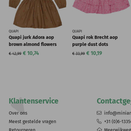
QUAPI
QUAPI
Quapi jurk Adora aop
Quapi rok Brecht aop
brown almond flowers
purple dust dots
€ 10,74
€ 10,19
€ 42,99
€ 33,99
Klantenservice
Contactg
Over ons
info@minia
Meest gestelde vragen
+31 (0)6-133
Retourneren
Meerwijkweg