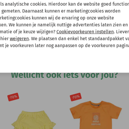
en tussenuit!
als analytische cookies. Hierdoor kan de website goed functio
 gemeten. Daarnaast kunnen er marketingcookies worden
arketingcookies kunnen wij de ervaring op onze website
 gewoon een bestelling plaatsen maar deze wordt dan maanda
Hee
n. We kunnen je namelijk nuttige advertenties laten zien en 
matie of je keuze wijzigen?
Cookievoorkeuren instellen
. Lieve
 mee te houden bij het plaatsen van je bestelling.
 hier
weigeren
. We plaatsen dan enkel het standaardpakket v
unt je voorkeuren later nog aanpassen op de voorkeuren pagin
Andere bekeken ook
Wellicht ook iets voor jou?
-70%
-70%