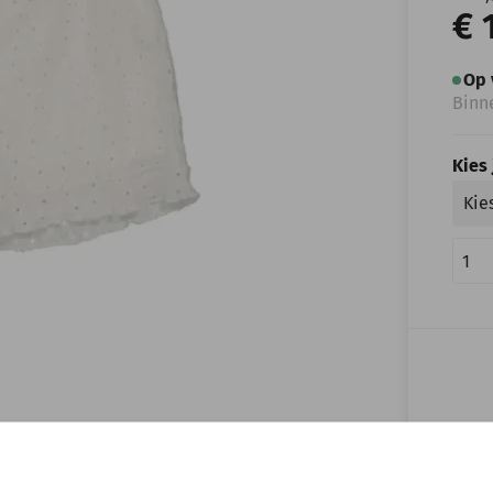
€ 
Op 
Binn
Kies