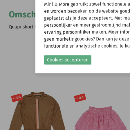
Wij zijn er ev
Mini & More gebruikt zowel functionele 
en worden bezoeken op de website goed
Omschrijving
geplaatst als je deze accepteert. Met m
Natuurlijk kun je wel
persoonlijker en meer gestroomlijnd make
verzonden.
Quapi short Britt ivory white
ervaring persoonlijker maken. Meer infor
Gelieve hier rekening
geen marketingcookies? Dan kun je deze
functionele en analytische cookies. Je k
Shop nu!
Cookies accepteren
-70%
-75%