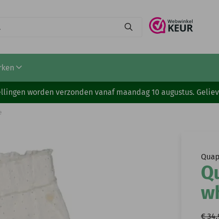
rken
stellingen worden verzonden vanaf maandag 10 augustus. Gelie
e
Quap
Qu
w
€ 34,