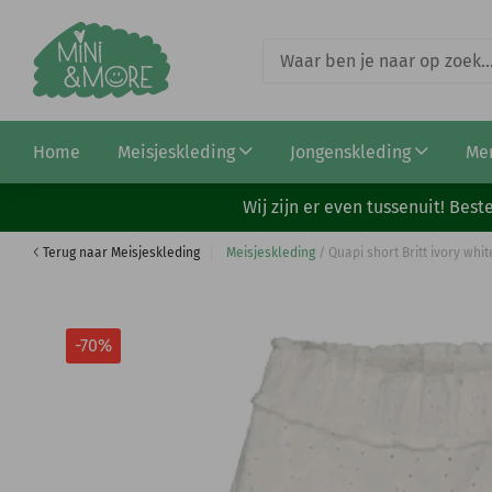
Quapi shirt Birk aqua blue
Home
Meisjeskleding
Jongenskleding
Me
€ 10,49
€ 34,99
Wij zijn er even tussenuit! Be
Terug naar Meisjeskleding
Meisjeskleding
/
Quapi short Britt ivory whit
-70%