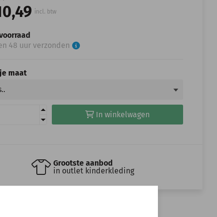
10,49
incl. btw
voorraad
en 48 uur verzonden
 je maat
In winkelwagen
Grootste aanbod
in outlet kinderkleding