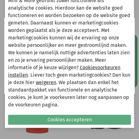
Mini & More gebruikt zowel functionele als
analytische cookies. Hierdoor kan de website goed
Heeft u vragen?
functioneren en worden bezoeken op de website goed
Stuur een e-mail
gemeten. Daarnaast kunnen er marketingcookies
Wij zijn er even tussenuit!
info@miniandmore.nl
worden geplaatst als je deze accepteert. Met
marketingcookies kunnen wij de ervaring op onze
Natuurlijk kun je wel gewoon een bestelling plaatsen
Mis geen aanbiedingen!
website persoonlijker en meer gestroomlijnd maken.
maar deze wordt dan maandag 10 augustus
We kunnen je namelijk nuttige advertenties laten zien
verzonden.
Andere bekeken ook
en zo je ervaring persoonlijker maken. Meer
Gelieve hier rekening mee te houden bij het plaatsen
Wellicht ook iets voor jou?
informatie of je keuze wijzigen?
Cookievoorkeuren
van je bestelling.
instellen
. Liever toch geen marketingcookies? Dan kun
-70%
-70%
je deze hier
weigeren
. We plaatsen dan enkel het
Shop nu!
standaardpakket van functionele en analytische
cookies. Je kunt je voorkeuren later nog aanpassen op
de voorkeuren pagina.
Cookies accepteren