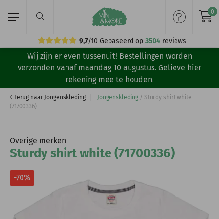
0
9,7
/10
Gebaseerd op
3504
reviews
Wij zijn er even tussenuit! Bestellingen worden
Home
verzonden vanaf maandag 10 augustus. Gelieve hier
rekening mee te houden.
Meisjeskleding
Terug naar Jongenskleding
Jongenskleding
/
Sturdy shirt white
(71700336)
Jongenskleding
Merken
Overige merken
Sturdy shirt white (71700336)
Volg ons:
-70%