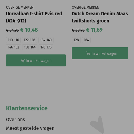
OVERIGE MERKEN
OVERIGE MERKEN
Unrealba6 t-shirt Evis red
Dutch Dream Denim Maas
(A24-912)
twillshorts groen
€ 10,48
€ 11,69
€ 34,95
€ 38,95
110-116
122-128
134-140
128
164
146-152
158-164
170-176
In winkelwagen
In winkelwagen
Klantenservice
Over ons
Meest gestelde vragen