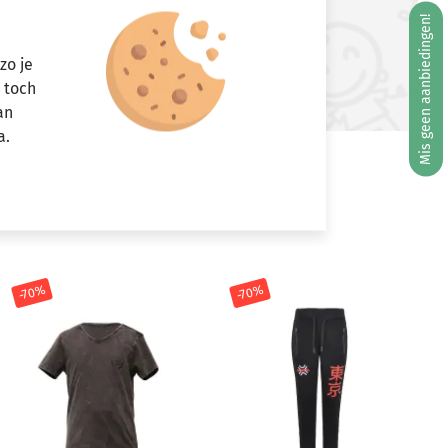
Mis geen aanbiedingen!
ft u vragen?
zo je
Stuur een e-mail
r toch
info@miniandmore.nl
an
a.
-70%
-70%