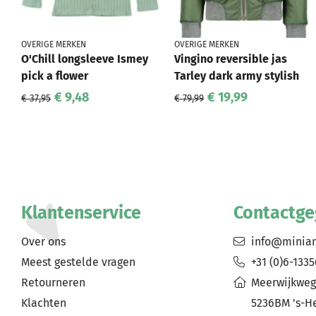
OVERIGE MERKEN
OVERIGE MERKEN
O'Chill longsleeve Ismey
Vingino reversible jas
pick a flower
Tarley dark army stylish
€ 9,48
€ 19,99
€ 37,95
€ 79,99
Klantenservice
Contactg
Over ons
info@minia
Meest gestelde vragen
+31 (0)6-133
Retourneren
Meerwijkweg
Klachten
5236BM 's-H