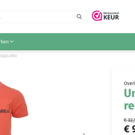
rken
d (A24-910)
Over
Un
re
€ 32,
€ 