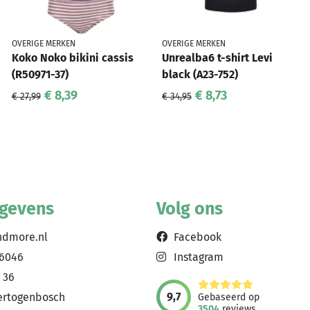
OVERIGE MERKEN
OVERIGE MERKEN
Koko Noko bikini cassis
Unrealba6 t-shirt Levi
(R50971-37)
black (A23-752)
€ 8,39
€ 8,73
€ 27,99
€ 34,95
egevens
Volg ons
ndmore.nl
Facebook
56046
Instagram
 36
9,7
ertogenbosch
Gebaseerd op
3504
reviews