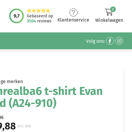
0
9,7
Gebaseerd op
Klantenservice
Winkelwagen
3504
reviews
Volg ons:
ige merken
realba6 t-shirt Evan
d (A24-910)
95
9,88
incl. btw