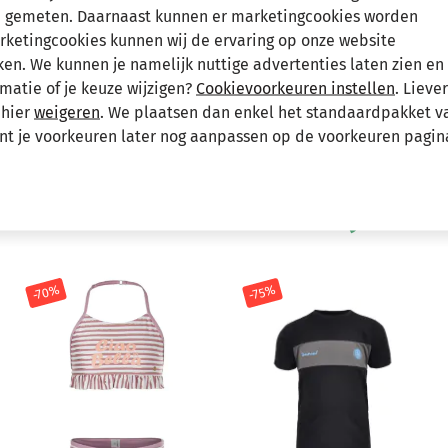
 gemeten. Daarnaast kunnen er marketingcookies worden
Hee
arketingcookies kunnen wij de ervaring op onze website
n. We kunnen je namelijk nuttige advertenties laten zien en 
matie of je keuze wijzigen?
Cookievoorkeuren instellen
. Lieve
 hier
weigeren
. We plaatsen dan enkel het standaardpakket v
unt je voorkeuren later nog aanpassen op de voorkeuren pagin
Andere bekeken ook
Wellicht ook iets voor jou?
-70%
-75%