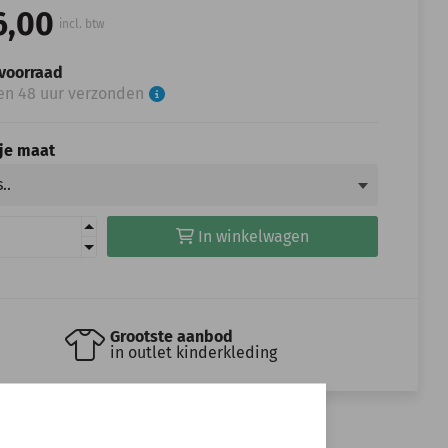
6,00
incl. btw
voorraad
en 48 uur verzonden
 je maat
In winkelwagen
Grootste aanbod
in outlet kinderkleding