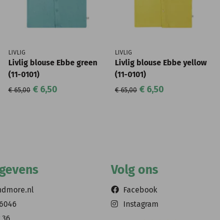
LIVLIG
LIVLIG
Livlig blouse Ebbe green
Livlig blouse Ebbe yellow
(11-0101)
(11-0101)
€ 6,50
€ 6,50
€ 65,00
€ 65,00
egevens
Volg ons
ndmore.nl
Facebook
56046
Instagram
 36