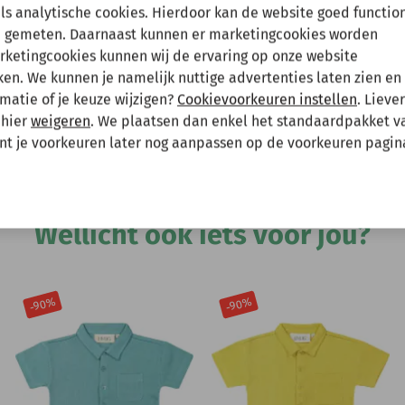
en tussenuit!
als analytische cookies. Hierdoor kan de website goed functio
 gemeten. Daarnaast kunnen er marketingcookies worden
arketingcookies kunnen wij de ervaring op onze website
 gewoon een bestelling plaatsen maar deze wordt dan maanda
Hee
n. We kunnen je namelijk nuttige advertenties laten zien en 
matie of je keuze wijzigen?
Cookievoorkeuren instellen
. Lieve
 mee te houden bij het plaatsen van je bestelling.
 hier
weigeren
. We plaatsen dan enkel het standaardpakket v
unt je voorkeuren later nog aanpassen op de voorkeuren pagin
Andere bekeken ook
Wellicht ook iets voor jou?
-90%
-90%