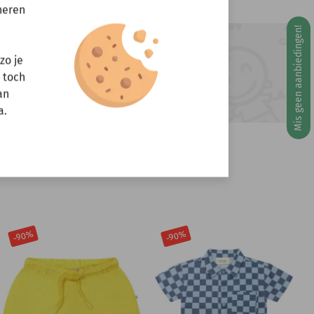
neren
Mis geen aanbiedingen!
g 10 augustus
ft u vragen?
zo je
r toch
Stuur een e-mail
info@miniandmore.nl
an
a.
-90%
-90%