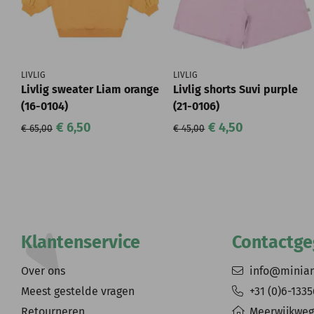
LIVLIG
LIVLIG
Livlig sweater Liam orange
Livlig shorts Suvi purple
(16-0104)
(21-0106)
€ 6,50
€ 4,50
€ 65,00
€ 45,00
Klantenservice
Contactg
Over ons
info@minia
Meest gestelde vragen
+31 (0)6-133
Retourneren
Meerwijkweg