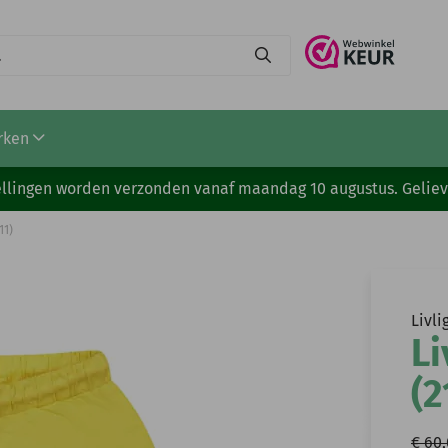
rken
stellingen worden verzonden vanaf maandag 10 augustus. Gelie
11)
Livli
Li
(2
€ 60