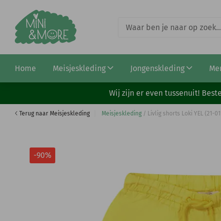
Livlig blouse Ebbe denim (11-0103)
Home
Meisjeskleding
Jongenskleding
Me
€ 6,00
€ 60,00
Wij zijn er even tussenuit! Be
Terug naar Meisjeskleding
Meisjeskleding
/
Livlig shorts Loki YEL (21-01
-90%