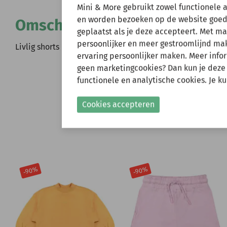
Wij zijn er ev
Mini & More gebruikt zowel functionele 
en worden bezoeken op de website goed
Omschrijving
geplaatst als je deze accepteert. Met m
Natuurlijk kun je wel
persoonlijker en meer gestroomlijnd make
verzonden.
Livlig shorts Loki YEL (21-0111)
ervaring persoonlijker maken. Meer infor
Gelieve hier rekening
geen marketingcookies? Dan kun je deze
functionele en analytische cookies. Je k
Shop nu!
Cookies accepteren
-90%
-90%