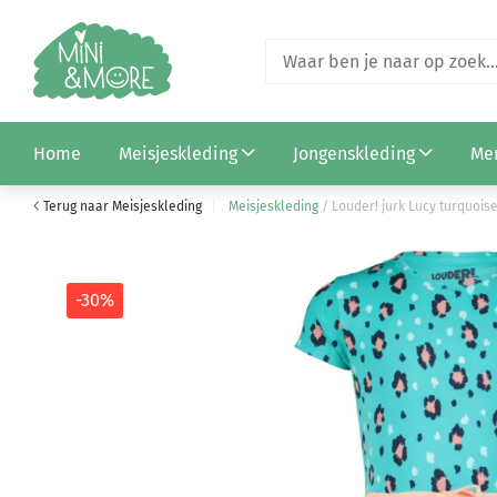
Louder! rok Annet hearts aop
Home
Meisjeskleding
Jongenskleding
Me
€ 10,46
€ 14,95
Terug naar Meisjeskleding
Meisjeskleding
/
Louder! jurk Lucy turquois
-30%