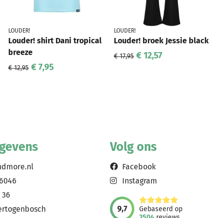
LOUDER!
LOUDER!
Louder! shirt Dani tropical
Louder! broek Jessie black
breeze
€ 12,57
€ 17,95
€ 7,95
€ 12,95
egevens
Volg ons
ndmore.nl
Facebook
56046
Instagram
 36
9,7
ertogenbosch
Gebaseerd op
3504
reviews