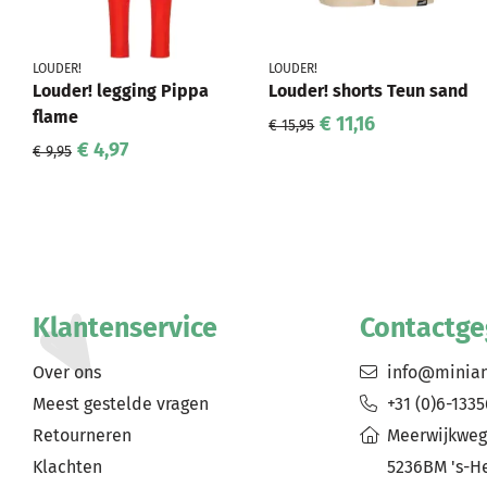
LOUDER!
LOUDER!
Louder! legging Pippa
Louder! shorts Teun sand
flame
€ 11,16
€ 15,95
€ 4,97
€ 9,95
Klantenservice
Contactg
Over ons
info@minia
Meest gestelde vragen
+31 (0)6-133
Retourneren
Meerwijkweg
Klachten
5236BM 's-H