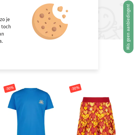
Mis geen aanbiedingen!
ft u vragen?
zo je
Stuur een e-mail
r toch
info@miniandmore.nl
an
a.
-30%
-30%