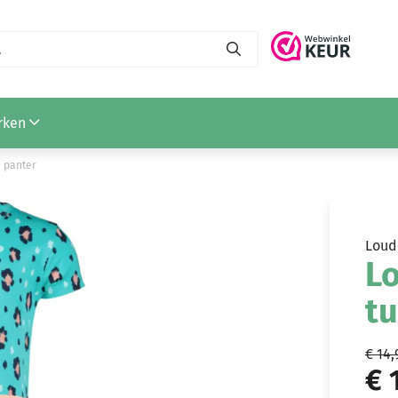
rken
e panter
Loud
Lo
tu
€ 14,
€ 