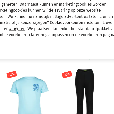
 gemeten. Daarnaast kunnen er marketingcookies worden
Hee
arketingcookies kunnen wij de ervaring op onze website
n. We kunnen je namelijk nuttige advertenties laten zien en 
matie of je keuze wijzigen?
Cookievoorkeuren instellen
. Lieve
 hier
weigeren
. We plaatsen dan enkel het standaardpakket v
unt je voorkeuren later nog aanpassen op de voorkeuren pagin
Andere bekeken ook
Wellicht ook iets voor jou?
-39%
-30%