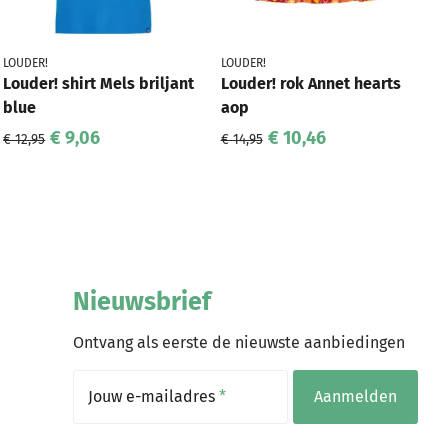
LOUDER!
LOUDER!
Louder! shirt Mels briljant
Louder! rok Annet hearts
blue
aop
€ 9,06
€ 10,46
€ 12,95
€ 14,95
Nieuwsbrief
Ontvang als eerste de nieuwste aanbiedingen
Jouw e-mailadres
*
Aanmelden