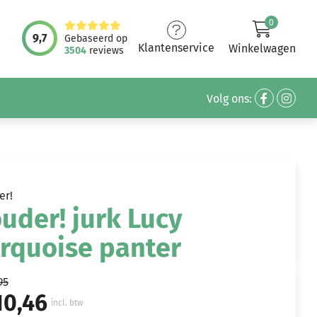
0
9,7
Gebaseerd op
Klantenservice
Winkelwagen
3504
reviews
Volg ons:
er!
uder! jurk Lucy
rquoise panter
95
10,46
incl. btw