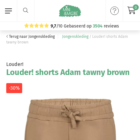
0
9,7
/10
Gebaseerd op
3504
reviews
Terug naar Jongenskleding
Jongenskleding
/
Louder! shorts Adam
Home
tawny brown
Meisjeskleding
Louder!
Louder! shorts Adam tawny brown
Jongenskleding
Merken
-30%
Volg ons: