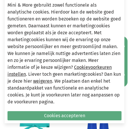
Mini & More gebruikt zowel functionele als
analytische cookies. Hierdoor kan de website goed
Heeft u vragen?
functioneren en worden bezoeken op de website goed
Stuur een e-mail
gemeten. Daarnaast kunnen er marketingcookies
info@miniandmore.nl
worden geplaatst als je deze accepteert. Met
marketingcookies kunnen wij de ervaring op onze
Mis geen aanbiedingen!
website persoonlijker en meer gestroomlijnd maken.
Andere bekeken ook
We kunnen je namelijk nuttige advertenties laten zien
Wellicht ook iets voor jou?
en zo je ervaring persoonlijker maken. Meer
informatie of je keuze wijzigen?
Cookievoorkeuren
instellen
. Liever toch geen marketingcookies? Dan kun
-30%
-30%
je deze hier
weigeren
. We plaatsen dan enkel het
standaardpakket van functionele en analytische
cookies. Je kunt je voorkeuren later nog aanpassen op
de voorkeuren pagina.
Cookies accepteren