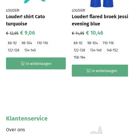
LOUDER!
LOUDER!
Louder! shirt Cato
Louder! flared broek Jessie
turquoise
evening blue
€ 9,06
€ 10,46
€ 12,95
€ 14,95
86-92
98-104
110-116
86-92
98-104
110-116
122-128
134-140
122-128
134-140
146-152
158-164
In winkelwagen
In winkelwagen
Klantenservice
Over ons