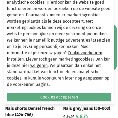
analytische cookies. Hierdoor kan de website goed
info@miniandmore.nl
functioneren en worden bezoeken op de website goed
gemeten. Daarnaast kunnen er marketingcookies
worden geplaatst als je deze accepteert. Met
Andere bekeken ook
marketingcookies kunnen wij de ervaring op onze
Mis geen aanbiedingen!
Wellicht ook iets voor jou?
website persoonlijker en meer gestroomlijnd maken.
We kunnen je namelijk nuttige advertenties laten zien
-70%
-75%
en zo je ervaring persoonlijker maken. Meer
informatie of je keuze wijzigen?
Cookievoorkeuren
instellen
. Liever toch geen marketingcookies? Dan kun
je deze hier
weigeren
. We plaatsen dan enkel het
standaardpakket van functionele en analytische
cookies. Je kunt je voorkeuren later nog aanpassen op
de voorkeuren pagina.
Cookies accepteren
NAIS
NAIS
Nais shorts Denzel french
Nais grey jeans (50-003)
blue (A24-766)
€ 8,74
€ 34,95