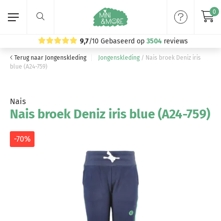
0
9,7
/10
Gebaseerd op
3504
reviews
Terug naar Jongenskleding
Jongenskleding
/
Nais broek Deniz iris
Home
blue (A24-759)
Meisjeskleding
Nais
Nais broek Deniz iris blue (A24-759)
Jongenskleding
Merken
-70%
Volg ons: